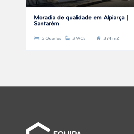
Moradia de qualidade em Alpiarça |
Santarém
5 Quartos
3 WCs
374 m2