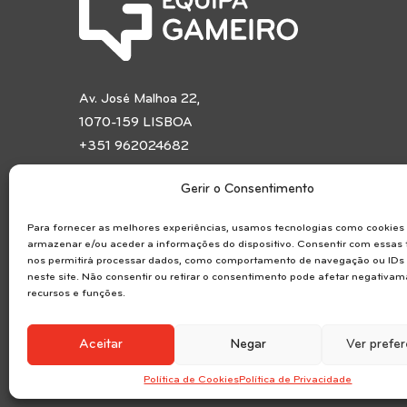
Av. José Malhoa 22,
1070-159 LISBOA
+351 962024682
Chamada para a rede móvel nacional
Gerir o Consentimento
Política de Privacidade
Para fornecer as melhores experiências, usamos tecnologias como cookies
Resolução Alternativa de Litígios
armazenar e/ou aceder a informações do dispositivo. Consentir com essas 
nos permitirá processar dados, como comportamento de navegação ou IDs 
neste site. Não consentir ou retirar o consentimento pode afetar negativam
recursos e funções.
Aceitar
Negar
Ver prefe
Política de Cookies
Política de Privacidade