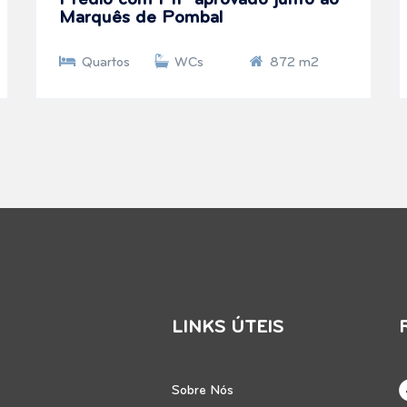
Prédio com PIP aprovado junto ao
Marquês de Pombal
Quartos
WCs
872 m2
LINKS ÚTEIS
Sobre Nós