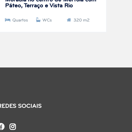
Moradia no centro de Mértola com
Páteo, Terraço e Vista Rio
Quartos
WCs
320 m2
REDES SOCIAIS