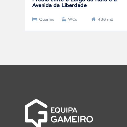
Prédio entre o Largo do Rato e a
Avenida da Liberdade
Quartos
WCs
438 m2