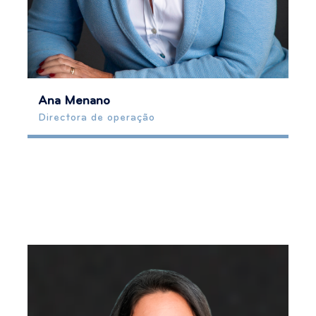
Ana Menano
Directora de operação
962024682
anamenano@kwportugal.pt
Mais Informação