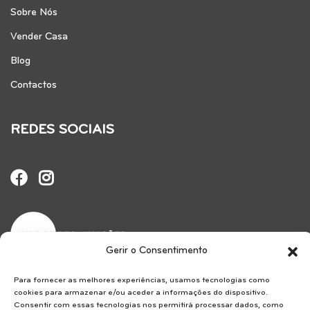
Sobre Nós
Vender Casa
Blog
Contactos
REDES SOCIAIS
Gerir o Consentimento
Para fornecer as melhores experiências, usamos tecnologias como
Reservice SA . AMI 7183.
cookies para armazenar e/ou aceder a informações do dispositivo.
Consentir com essas tecnologias nos permitirá processar dados, como