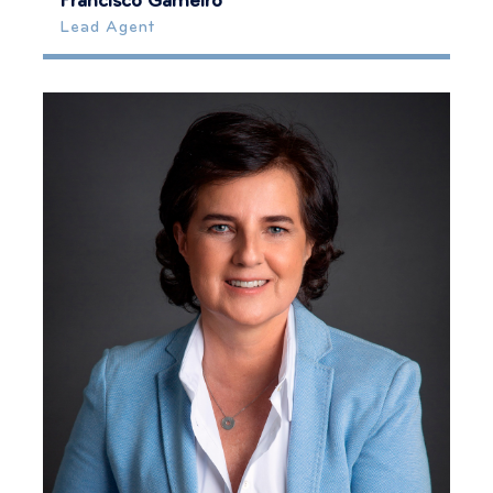
Francisco Gameiro
Lead Agent
925358869
ffgameiro@kwportugal.pt
Mais Informação