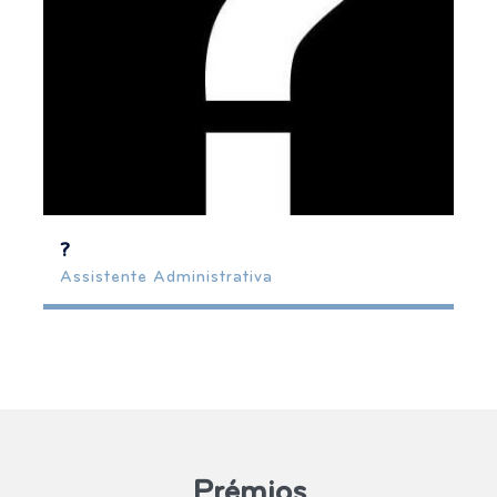
?
Assistente Administrativa
+351 962024682
anagmenano@gmail.com
Mais Informação
Prémios