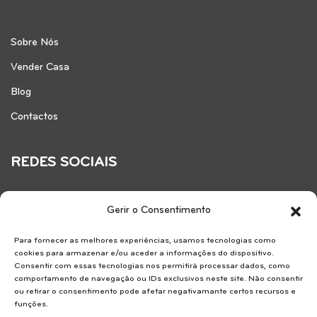
Sobre Nós
Vender Casa
Blog
Contactos
REDES SOCIAIS
Gerir o Consentimento
Para fornecer as melhores experiências, usamos tecnologias como
cookies para armazenar e/ou aceder a informações do dispositivo.
Consentir com essas tecnologias nos permitirá processar dados, como
comportamento de navegação ou IDs exclusivos neste site. Não consentir
ou retirar o consentimento pode afetar negativamante certos recursos e
funções.