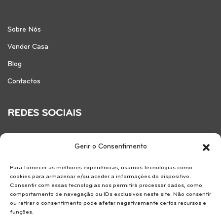
Sobre Nós
Vender Casa
Blog
Contactos
REDES SOCIAIS
Gerir o Consentimento
Para fornecer as melhores experiências, usamos tecnologias como
cookies para armazenar e/ou aceder a informações do dispositivo.
Consentir com essas tecnologias nos permitirá processar dados, como
comportamento de navegação ou IDs exclusivos neste site. Não consentir
ou retirar o consentimento pode afetar negativamante certos recursos e
funções.