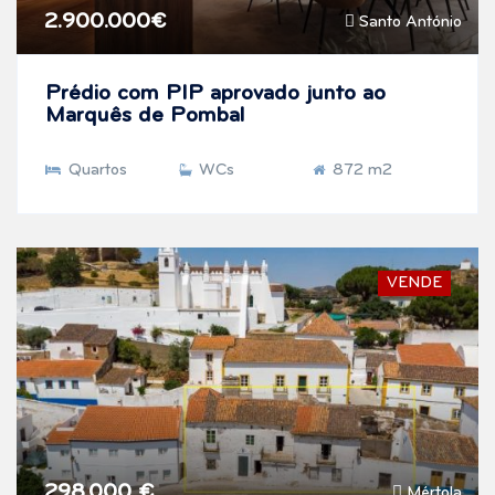
2.900.000€
Santo António
Prédio com PIP aprovado junto ao
Marquês de Pombal
Quartos
WCs
872 m2
VENDE
298.000 €
Mértola