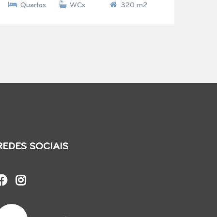
Quartos
WCs
320 m2
REDES SOCIAIS