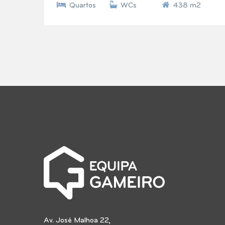
Quartos
WCs
438 m2
Av. José Malhoa 22,