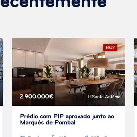
Recentemente
BUY
2.900.000€
Santo António
Prédio com PIP aprovado junto ao
Marquês de Pombal