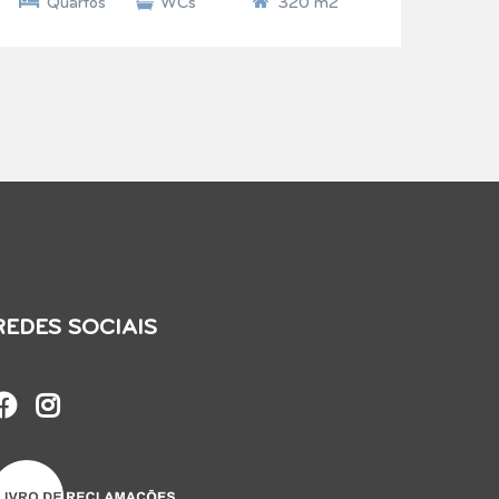
Quartos
WCs
320 m2
REDES SOCIAIS