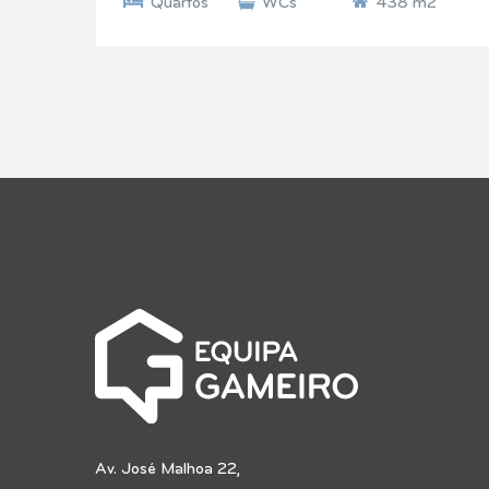
Quartos
WCs
438 m2
Av. José Malhoa 22,