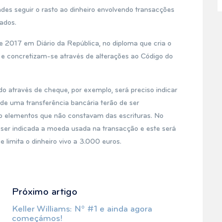
ades seguir o rasto ao dinheiro envolvendo transacções
lados.
 2017 em Diário da República, no diploma que cria o
, e concretizam-se através de alterações ao Código do
o através de cheque, por exemplo, será preciso indicar
 de uma transferência bancária terão de ser
do elementos que não constavam das escrituras. No
 ser indicada a moeda usada na transacção e este será
 limita o dinheiro vivo a 3.000 euros.
Próximo artigo
Next
post:
Keller Williams: Nº #1 e ainda agora
começámos!