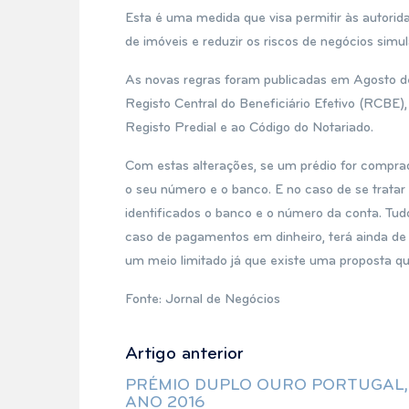
Esta é uma medida que visa permitir às autorid
de imóveis e reduzir os riscos de negócios simu
As novas regras foram publicadas em Agosto de
Registo Central do Beneficiário Efetivo (RCBE)
Registo Predial e ao Código do Notariado.
Com estas alterações, se um prédio for comprad
o seu número e o banco. E no caso de se tratar
identificados o banco e o número da conta. Tu
caso de pagamentos em dinheiro, terá ainda de
um meio limitado já que existe uma proposta que
Fonte: Jornal de Negócios
Artigo anterior
Navegação
Previous
post:
PRÉMIO DUPLO OURO PORTUGAL,
de
ANO 2016