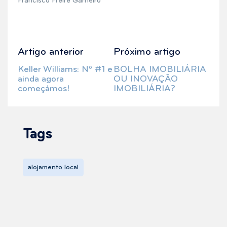
Francisco Freire Gameiro
Artigo anterior
Próximo artigo
Navegação
Previous
Next
post:
post:
Keller Williams: Nº #1 e
BOLHA IMOBILIÁRIA
de
ainda agora
OU INOVAÇÃO
artigos
começámos!
IMOBILIÁRIA?
Tags
alojamento local