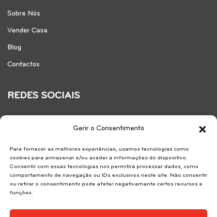
Sobre Nós
Vender Casa
Blog
Contactos
REDES SOCIAIS
Gerir o Consentimento
Para fornecer as melhores experiências, usamos tecnologias como
cookies para armazenar e/ou aceder a informações do dispositivo.
Consentir com essas tecnologias nos permitirá processar dados, como
comportamento de navegação ou IDs exclusivos neste site. Não consentir
ou retirar o consentimento pode afetar negativamante certos recursos e
funções.
Reservice SA . AMI 7183.