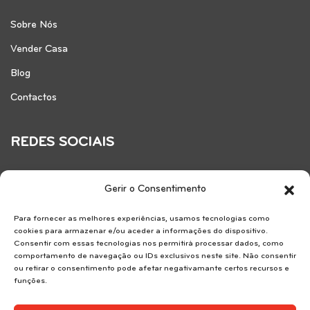
Sobre Nós
Vender Casa
Blog
Contactos
REDES SOCIAIS
Gerir o Consentimento
Para fornecer as melhores experiências, usamos tecnologias como
cookies para armazenar e/ou aceder a informações do dispositivo.
Consentir com essas tecnologias nos permitirá processar dados, como
comportamento de navegação ou IDs exclusivos neste site. Não consentir
ou retirar o consentimento pode afetar negativamante certos recursos e
funções.
Reservice SA . AMI 7183.