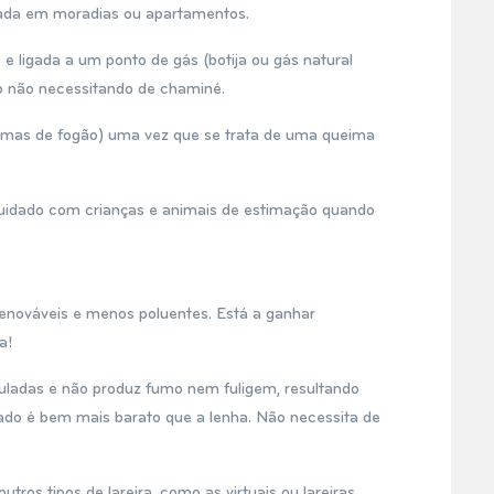
zada em moradias ou apartamentos.
 ligada a um ponto de gás (botija ou gás natural
o não necessitando de chaminé.
mas de fogão) uma vez que se trata de uma queima
cuidado com crianças e animais de estimação quando
renováveis e menos poluentes. Está a ganhar
a!
adas e não produz fumo nem fuligem, resultando
zado é bem mais barato que a lenha. Não necessita de
utros tipos de lareira, como as virtuais ou lareiras