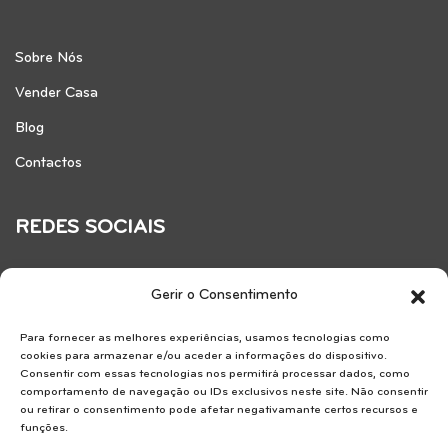
Sobre Nós
Vender Casa
Blog
Contactos
REDES SOCIAIS
Gerir o Consentimento
Para fornecer as melhores experiências, usamos tecnologias como
cookies para armazenar e/ou aceder a informações do dispositivo.
Consentir com essas tecnologias nos permitirá processar dados, como
comportamento de navegação ou IDs exclusivos neste site. Não consentir
ou retirar o consentimento pode afetar negativamante certos recursos e
funções.