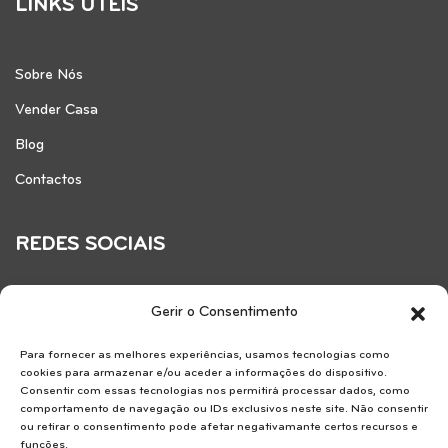
LINKS ÚTEIS
Sobre Nós
Vender Casa
Blog
Contactos
REDES SOCIAIS
Gerir o Consentimento
Para fornecer as melhores experiências, usamos tecnologias como
cookies para armazenar e/ou aceder a informações do dispositivo.
Consentir com essas tecnologias nos permitirá processar dados, como
comportamento de navegação ou IDs exclusivos neste site. Não consentir
ou retirar o consentimento pode afetar negativamante certos recursos e
funções.