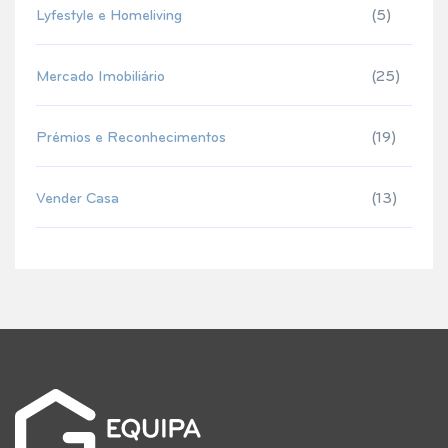
Lyfestyle e Homeliving
(5)
Mercado Imobiliário
(25)
Prémios e Reconhecimentos
(19)
Vender Casa
(13)