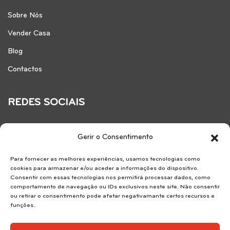
Sobre Nós
Vender Casa
Blog
Contactos
REDES SOCIAIS
Gerir o Consentimento
Para fornecer as melhores experiências, usamos tecnologias como
cookies para armazenar e/ou aceder a informações do dispositivo.
Consentir com essas tecnologias nos permitirá processar dados, como
comportamento de navegação ou IDs exclusivos neste site. Não consentir
ou retirar o consentimento pode afetar negativamante certos recursos e
funções.
Reservice SA . AMI 7183.