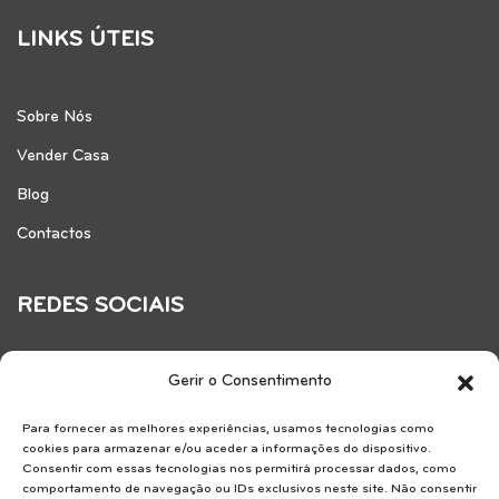
LINKS ÚTEIS
Sobre Nós
Vender Casa
Blog
Contactos
REDES SOCIAIS
Gerir o Consentimento
Para fornecer as melhores experiências, usamos tecnologias como
cookies para armazenar e/ou aceder a informações do dispositivo.
Consentir com essas tecnologias nos permitirá processar dados, como
comportamento de navegação ou IDs exclusivos neste site. Não consentir